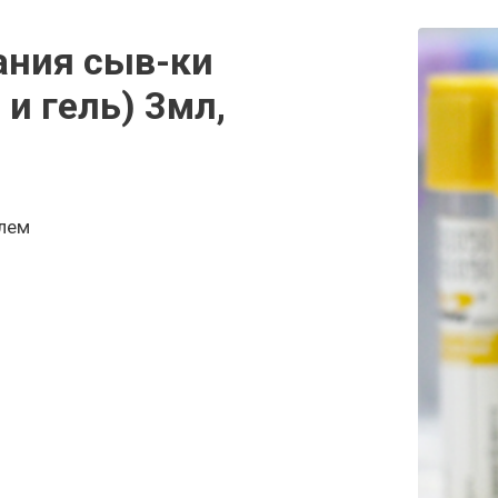
ания сыв-ки
и гель) 3мл,
елем