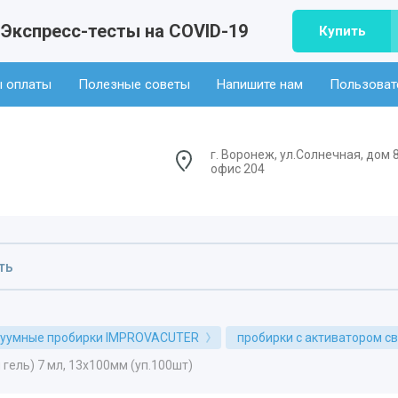
Экспресс-тесты на COVID-19
Купить
 оплаты
Полезные советы
Напишите нам
Пользоват
г. Воронеж, ул.Солнечная, дом 8
офис 204
уумные пробирки IMPROVACUTER
пробирки с активатором с
гель) 7 мл, 13х100мм (уп.100шт)