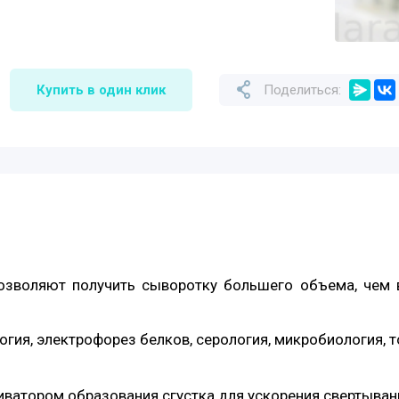
Купить в один клик
Поделиться:
озволяют получить сыворотку большего объема, чем в
гия, электрофорез белков, серология, микробиология, т
ватором образования сгустка для ускорения свертыван